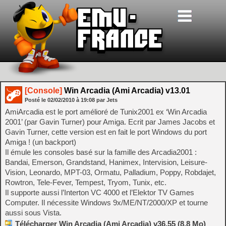
[Console]
Win Arcadia (Ami Arcadia) v13.01
Posté le
02/02/2010
à
19:08
par Jets
AmiArcadia est le port amélioré de Tunix2001 ex ‘Win Arcadia
2001’ (par Gavin Turner) pour Amiga. Ecrit par James Jacobs et
Gavin Turner, cette version est en fait le port Windows du port
Amiga ! (un backport)
Il émule les consoles basé sur la famille des Arcadia2001 :
Bandai, Emerson, Grandstand, Hanimex, Intervision, Leisure-
Vision, Leonardo, MPT-03, Ormatu, Palladium, Poppy, Robdajet,
Rowtron, Tele-Fever, Tempest, Tryom, Tunix, etc.
Il supporte aussi l’Interton VC 4000 et l’Elektor TV Games
Computer. Il nécessite Windows 9x/ME/NT/2000/XP et tourne
aussi sous Vista.
Télécharger Win Arcadia (Ami Arcadia) v36.55 (8.8 Mo)