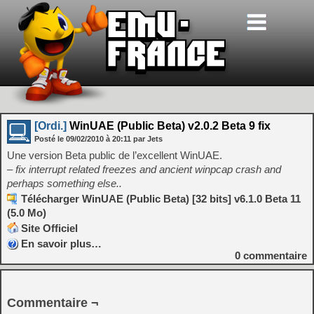
[Ordi.]
WinUAE (Public Beta) v2.0.2 Beta 9 fix
Posté le
09/02/2010
à
20:11
par Jets
Une version Beta public de l’excellent WinUAE.
– fix interrupt related freezes and ancient winpcap crash and
perhaps something else..
Télécharger WinUAE (Public Beta) [32 bits] v6.1.0 Beta 11
(5.0 Mo)
Site Officiel
En savoir plus…
0
commentaire
Commentaire ¬