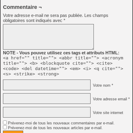
Commentaire ¬
Votre adresse e-mail ne sera pas publiée.
Les champs
obligatoires sont indiqués avec
*
NOTE - Vous pouvez utilisez ces tags et attributs HTML:
<a href="" title=""> <abbr title=""> <acronym
title=""> <b> <blockquote cite=""> <cite>
<code> <del datetime=""> <em> <i> <q cite="">
<s> <strike> <strong>
Votre nom *
Votre adresse email *
Votre site internet
Prévenez-moi de tous les nouveaux commentaires par e-mail.
Prévenez-moi de tous les nouveaux articles par e-mail.