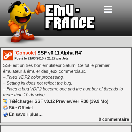
[Console]
SSF v0.11 Alpha R4′
Posté le
21/03/2010
à
21:27
par Jets
SSF est un très bon émulateur Saturn. Ce fut le premier
émulateur à émuler des jeux commerciaux.
– Fixed VDP2 color processing.
– Setting.ini does not reflect the bug.
– Fixed a bug VDP2 become one and the number of threads to
more than 10 drawing.
Télécharger SSF v0.12 PreviewVer R38 (39.9 Mo)
Site Officiel
En savoir plus…
0
commentaire