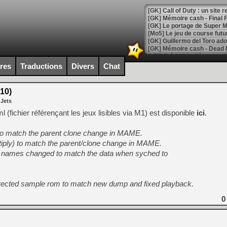
[GK] Le portage de Super M
[Mo5] Le jeu de course fut
[GK] Guillermo del Toro ado
[LTF] Eté 2026 - Séquence 
ires
Traductions
Divers
Chat
[GK] Mistfall Hunter : déjà 
[GK] Wo Long 2 évolue avec
[GK] Crossfire : un TPS à 100
10)
[LS] [PS5] Premiers signes 
 Jets
(fichier référençant les jeux lisibles via M1) est disponible
ici
.
to match the parent clone change in MAME.
tiply) to match the parent/clone change in MAME.
[Mo5] DOOM arrive en cart
y names changed to match the data when syched to
[GK] Bethesda fête les 30 
[GK] Roblox : l'action en B
rrected sample rom to match new dump and fixed playback.
[GK] Agenda - GeForce NOW
0
[GK] Devolver Digital en a 
[LS] [PS5] ps5-y2jb-autolo