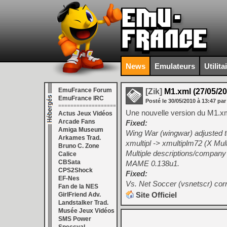
News
Emulateurs
Utilita
EmuFrance Forum
[Zik]
M1.xml (27/05/20
EmuFrance IRC
Posté le
30/05/2010
à
13:47
par
===================
Une nouvelle version du M1.xml 
Actus Jeux Vidéos
Arcade Fans
Fixed:
Amiga Museum
Wing War (wingwar) adjusted 
Arkames Trad.
xmultipl -> xmultiplm72 (X Mul
Bruno C. Zone
Multiple descriptions/compan
Calice
CBSata
MAME 0.138u1.
CPS2Shock
Fixed:
EF-Nes
Vs. Net Soccer (vsnetscr) co
Fan de la NES
Site Officiel
GirlFriend Adv.
Landstalker Trad.
Musée Jeux Vidéos
SMS Power