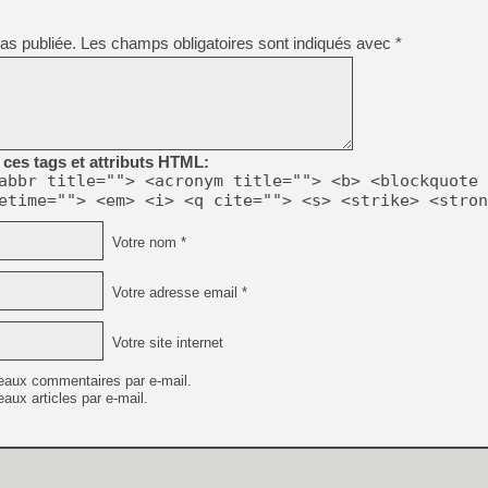
[GK] Pourquoi Marvel Tokon 
[GK] Test : Restory : Chill
as publiée.
Les champs obligatoires sont indiqués avec
[GK] GTA 6 : Rockstar Games
*
[GK] Hot Wheels Infinite Rus
[GK] Mémoire cash - Secret 
[GK] Résultats Nintendo : 
[GK] Déjà des dégraissage
[Mo5] Brickboy cherche à r
ces tags et attributs HTML:
[GK] Minecraft et ses « Gra
abbr title=""> <acronym title=""> <b> <blockquote 
etime=""> <em> <i> <q cite=""> <s> <strike> <stron
[GK] Beast of Reincarnation
[GK] Ubisoft : fin de parti
[GK] Mémoire cash - Metroid
Votre nom *
[GK] Dan Houser (GTA) défe
[GK] Comment EA Sports FC
[GK] Crimson Moon : un Dark
Votre adresse email *
[GK] Isle of Reveries : le j
[GK] Moonlighter 2 : The En
Votre site internet
eaux commentaires par e-mail.
aux articles par e-mail.