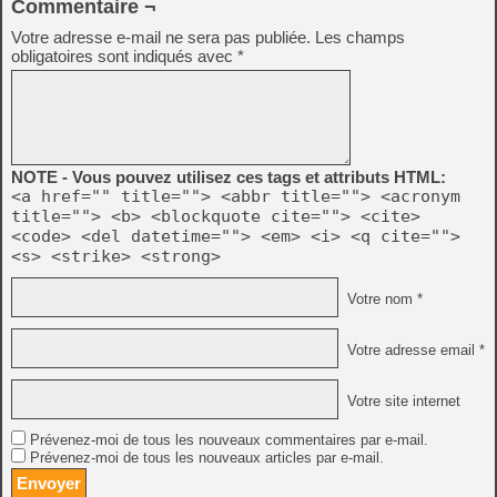
Commentaire ¬
Votre adresse e-mail ne sera pas publiée.
Les champs
obligatoires sont indiqués avec
*
NOTE - Vous pouvez utilisez ces tags et attributs HTML:
<a href="" title=""> <abbr title=""> <acronym
title=""> <b> <blockquote cite=""> <cite>
<code> <del datetime=""> <em> <i> <q cite="">
<s> <strike> <strong>
Votre nom *
Votre adresse email *
Votre site internet
Prévenez-moi de tous les nouveaux commentaires par e-mail.
Prévenez-moi de tous les nouveaux articles par e-mail.