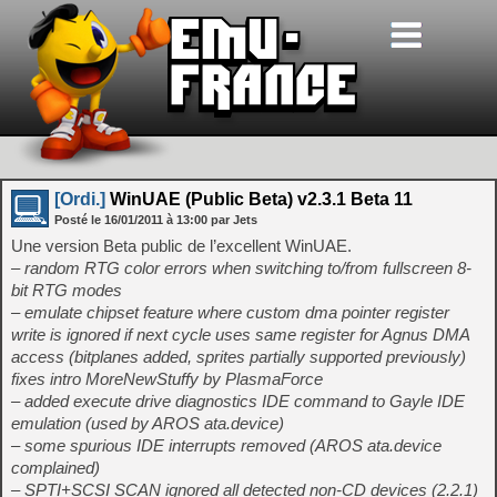
[Ordi.]
WinUAE (Public Beta) v2.3.1 Beta 11
Posté le
16/01/2011
à
13:00
par Jets
Une version Beta public de l’excellent WinUAE.
– random RTG color errors when switching to/from fullscreen 8-
bit RTG modes
– emulate chipset feature where custom dma pointer register
write is ignored if next cycle uses same register for Agnus DMA
access (bitplanes added, sprites partially supported previously)
fixes intro MoreNewStuffy by PlasmaForce
– added execute drive diagnostics IDE command to Gayle IDE
emulation (used by AROS ata.device)
– some spurious IDE interrupts removed (AROS ata.device
complained)
– SPTI+SCSI SCAN ignored all detected non-CD devices (2.2.1)