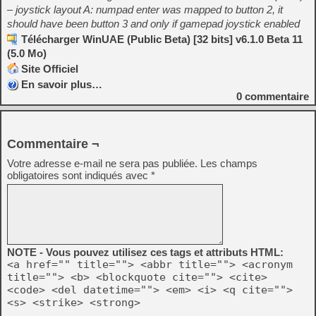
– joystick layout A: numpad enter was mapped to button 2, it
should have been button 3 and only if gamepad joystick enabled
Télécharger WinUAE (Public Beta) [32 bits] v6.1.0 Beta 11
(5.0 Mo)
Site Officiel
En savoir plus…
0
commentaire
Commentaire ¬
Votre adresse e-mail ne sera pas publiée.
Les champs
obligatoires sont indiqués avec
*
NOTE - Vous pouvez utilisez ces tags et attributs HTML:
<a href="" title=""> <abbr title=""> <acronym
title=""> <b> <blockquote cite=""> <cite>
<code> <del datetime=""> <em> <i> <q cite="">
<s> <strike> <strong>