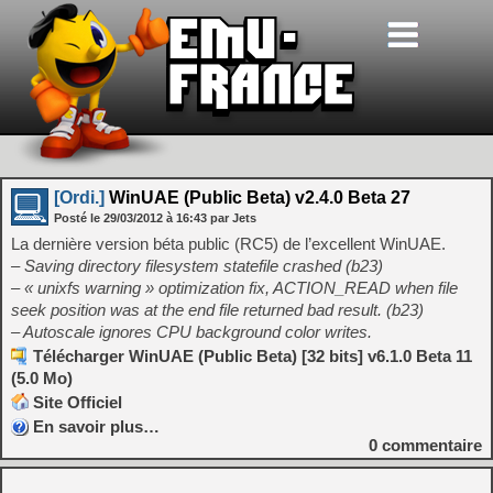
[Ordi.]
WinUAE (Public Beta) v2.4.0 Beta 27
Posté le
29/03/2012
à
16:43
par Jets
La dernière version béta public (RC5) de l’excellent WinUAE.
– Saving directory filesystem statefile crashed (b23)
– « unixfs warning » optimization fix, ACTION_READ when file
seek position was at the end file returned bad result. (b23)
– Autoscale ignores CPU background color writes.
Télécharger WinUAE (Public Beta) [32 bits] v6.1.0 Beta 11
(5.0 Mo)
Site Officiel
En savoir plus…
0
commentaire