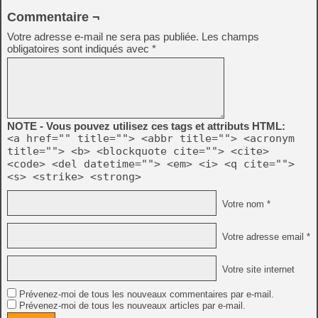
Commentaire ¬
Votre adresse e-mail ne sera pas publiée.
Les champs
obligatoires sont indiqués avec
*
NOTE - Vous pouvez utilisez ces tags et attributs HTML:
<a href="" title=""> <abbr title=""> <acronym
title=""> <b> <blockquote cite=""> <cite>
<code> <del datetime=""> <em> <i> <q cite="">
<s> <strike> <strong>
Votre nom *
Votre adresse email *
Votre site internet
Prévenez-moi de tous les nouveaux commentaires par e-mail.
Prévenez-moi de tous les nouveaux articles par e-mail.