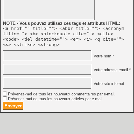
NOTE - Vous pouvez utilisez ces tags et attributs HTML:
<a href="" title=""> <abbr title=""> <acronym
title=""> <b> <blockquote cite=""> <cite>
<code> <del datetime=""> <em> <i> <q cite="">
<s> <strike> <strong>
Votre nom *
Votre adresse email *
Votre site internet
Prévenez-moi de tous les nouveaux commentaires par e-mail.
Prévenez-moi de tous les nouveaux articles par e-mail.