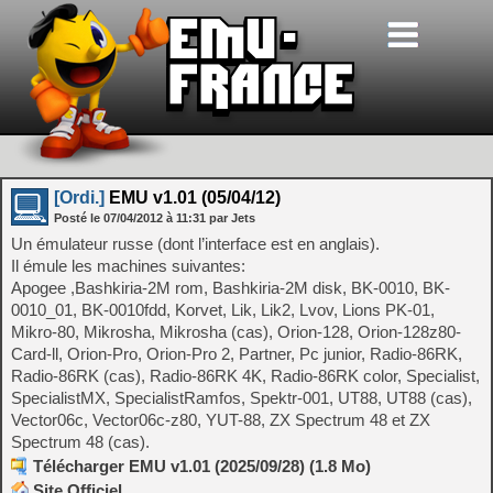
[Ordi.]
EMU v1.01 (05/04/12)
Posté le
07/04/2012
à
11:31
par Jets
Un émulateur russe (dont l’interface est en anglais).
Il émule les machines suivantes:
Apogee ,Bashkiria-2M rom, Bashkiria-2M disk, BK-0010, BK-
0010_01, BK-0010fdd, Korvet, Lik, Lik2, Lvov, Lions PK-01,
Mikro-80, Mikrosha, Mikrosha (cas), Orion-128, Orion-128z80-
Card-ll, Orion-Pro, Orion-Pro 2, Partner, Pc junior, Radio-86RK,
Radio-86RK (cas), Radio-86RK 4K, Radio-86RK color, Specialist,
SpecialistMX, SpecialistRamfos, Spektr-001, UT88, UT88 (cas),
Vector06c, Vector06c-z80, YUT-88, ZX Spectrum 48 et ZX
Spectrum 48 (cas).
Télécharger EMU v1.01 (2025/09/28) (1.8 Mo)
Site Officiel