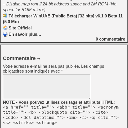
– Disable map rom if 24-bit address space and 2M ROM (No
space for ROM mirror).
Télécharger WinUAE (Public Beta) [32 bits] v6.1.0 Beta 11
(5.0 Mo)
Site Officiel
En savoir plus…
0
commentaire
Commentaire ¬
Votre adresse e-mail ne sera pas publiée.
Les champs
obligatoires sont indiqués avec
*
NOTE - Vous pouvez utilisez ces tags et attributs HTML:
<a href="" title=""> <abbr title=""> <acronym
title=""> <b> <blockquote cite=""> <cite>
<code> <del datetime=""> <em> <i> <q cite="">
<s> <strike> <strong>