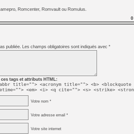
lrmamepro, Romcenter, Romvault ou Romulus.
[Mo5] DOOM arrive en cart
[GK] Bethesda fête les 30 
0
[GK] Roblox : l'action en B
[GK] Agenda - GeForce NOW
[GK] Devolver Digital en a 
as publiée.
Les champs obligatoires sont indiqués avec
*
[LS] [PS5] ps5-y2jb-autolo
[GK] Pourquoi Marvel Tokon 
[GK] Test : Restory : Chill
[GK] GTA 6 : Rockstar Games
[GK] Hot Wheels Infinite Rus
ces tags et attributs HTML:
[GK] Mémoire cash - Secret 
[GK] Résultats Nintendo : 
abbr title=""> <acronym title=""> <b> <blockquote 
etime=""> <em> <i> <q cite=""> <s> <strike> <stron
[GK] Dans ce jeu de platefo
Votre nom *
Votre adresse email *
Votre site internet