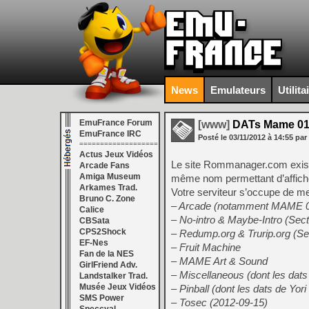
News
Emulateurs
Utilita
EmuFrance Forum
[www]
DATs Mame 01
EmuFrance IRC
Posté le
03/11/2012
à
14:55
par
===================
Actus Jeux Vidéos
Le site Rommanager.com existe
Arcade Fans
Amiga Museum
même nom permettant d’affiche
Arkames Trad.
Votre serviteur s’occupe de mett
Bruno C. Zone
– Arcade (notamment MAME 0.
Calice
– No-intro & Maybe-Intro (Sect
CBSata
CPS2Shock
– Redump.org & Trurip.org (Se
EF-Nes
– Fruit Machine
Fan de la NES
– MAME Art & Sound
GirlFriend Adv.
– Miscellaneous (dont les dats
Landstalker Trad.
Musée Jeux Vidéos
– Pinball (dont les dats de Yori
SMS Power
– Tosec (2012-09-15)