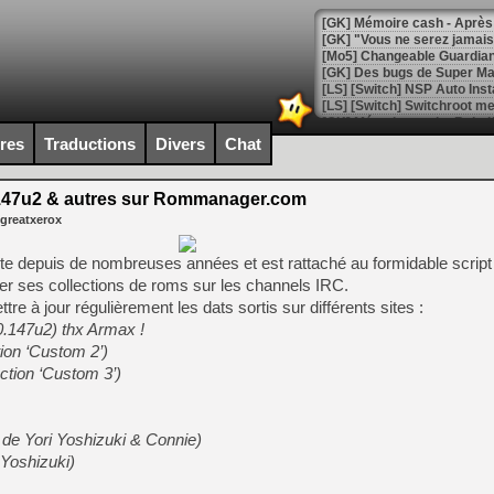
[GK] Mémoire cash - Après 
[GK] "Vous ne serez jamais
[Mo5] Changeable Guardian 
[GK] Des bugs de Super Mar
[LS] [Switch] NSP Auto Inst
ires
Traductions
Divers
Chat
[GK] La saga horrifique Am
47u2 & autres sur Rommanager.com
 greatxerox
 depuis de nombreuses années et est rattaché au formidable script
[GK] Le portage de Super M
r ses collections de roms sur les channels IRC.
[Mo5] Le jeu de course fut
[GK] Guillermo del Toro ado
re à jour régulièrement les dats sortis sur différents sites :
147u2) thx Armax !
[LTF] Eté 2026 - Séquence 
ion ‘Custom 2’)
[GK] Mistfall Hunter : déjà 
ction ‘Custom 3’)
[GK] Wo Long 2 évolue avec
[GK] Crossfire : un TPS à 100
[LS] [PS5] Premiers signes 
 de Yori Yoshizuki & Connie)
 Yoshizuki)