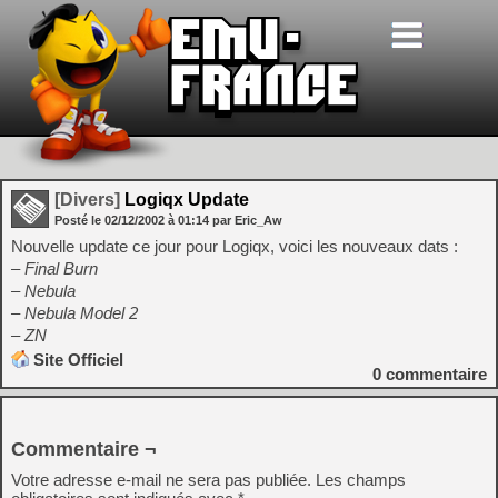
[Divers]
Logiqx Update
Posté le
02/12/2002
à
01:14
par Eric_Aw
Nouvelle update ce jour pour Logiqx, voici les nouveaux dats :
– Final Burn
– Nebula
– Nebula Model 2
– ZN
Site Officiel
0
commentaire
Commentaire ¬
Votre adresse e-mail ne sera pas publiée.
Les champs