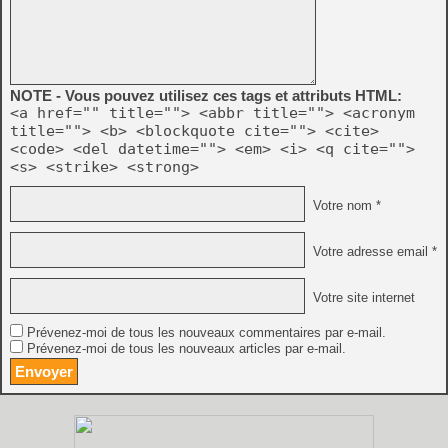
NOTE - Vous pouvez utilisez ces tags et attributs HTML:
<a href="" title=""> <abbr title=""> <acronym
title=""> <b> <blockquote cite=""> <cite>
<code> <del datetime=""> <em> <i> <q cite="">
<s> <strike> <strong>
Votre nom *
Votre adresse email *
Votre site internet
Prévenez-moi de tous les nouveaux commentaires par e-mail.
Prévenez-moi de tous les nouveaux articles par e-mail.