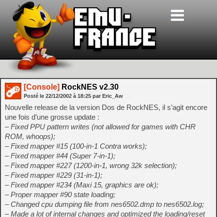
[Console]
RockNES v2.30
Posté le
22/12/2002
à
18:25
par Eric_Aw
Nouvelle release de la version Dos de RockNES, il s’agit encore
une fois d’une grosse update :
– Fixed PPU pattern writes (not allowed for games with CHR
ROM, whoops);
– Fixed mapper #15 (100-in-1 Contra works);
– Fixed mapper #44 (Super 7-in-1);
– Fixed mapper #227 (1200-in-1, wrong 32k selection);
– Fixed mapper #229 (31-in-1);
– Fixed mapper #234 (Maxi 15, graphics are ok);
– Proper mapper #90 state loading;
– Changed cpu dumping file from nes6502.dmp to nes6502.log;
– Made a lot of internal changes and optimized the loading/reset