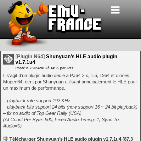
[Plugin N64]
Shunyuan’s HLE audio plugin
v1.7.1u4
Posté le
23/05/2013
à
14:25
par Jets
Il s’agit d’un plugin audio dédié à PJ64 2.x, 1.6, 1964 et clones,
Mupen64, écrit par Shunyuan utilisant principalement le HLE pour
un maximum de performance.
– playback rate support 192 KHz
– playback bits support 24 bits (now support 16 ~ 24 bit playback)
– fix no audio of Top Gear Rally (USA)
(AI Count Per Byte=500, Fixed Audio Timing=1, Sync To
Audio=0)
Télécharger Shunyuan’s HLE audio plugin v1.7.1u4 (87.3