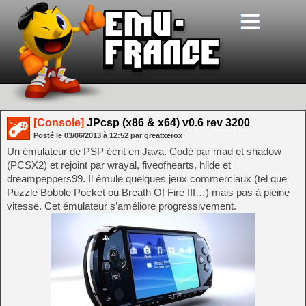
[Console]
JPcsp (x86 & x64) v0.6 rev 3200
Posté le
03/06/2013
à
12:52
par greatxerox
Un émulateur de PSP écrit en Java. Codé par mad et shadow
(PCSX2) et rejoint par wrayal, fiveofhearts, hlide et
dreampeppers99. Il émule quelques jeux commerciaux (tel que
Puzzle Bobble Pocket ou Breath Of Fire III…) mais pas à pleine
vitesse. Cet émulateur s’améliore progressivement.