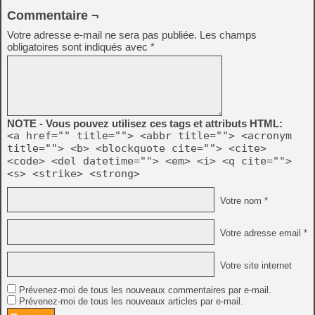
Commentaire ¬
Votre adresse e-mail ne sera pas publiée.
Les champs
obligatoires sont indiqués avec
*
NOTE - Vous pouvez utilisez ces tags et attributs HTML:
<a href="" title=""> <abbr title=""> <acronym
title=""> <b> <blockquote cite=""> <cite>
<code> <del datetime=""> <em> <i> <q cite="">
<s> <strike> <strong>
Votre nom *
Votre adresse email *
Votre site internet
Prévenez-moi de tous les nouveaux commentaires par e-mail.
Prévenez-moi de tous les nouveaux articles par e-mail.