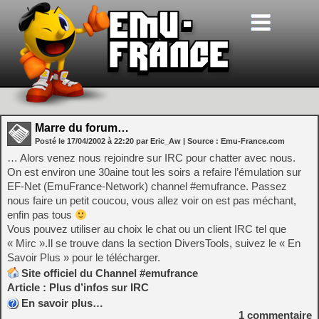
Marre du forum…
Posté le
17/04/2002
à
22:20
par Eric_Aw
| Source :
Emu-France.com
… Alors venez nous rejoindre sur IRC pour chatter avec nous.
On est environ une 30aine tout les soirs a refaire l’émulation sur
EF-Net (EmuFrance-Network) channel #emufrance. Passez
nous faire un petit coucou, vous allez voir on est pas méchant,
enfin pas tous
Vous pouvez utiliser au choix le chat ou un client IRC tel que
« Mirc ».Il se trouve dans la section DiversTools, suivez le « En
Savoir Plus » pour le télécharger.
Site officiel du Channel #emufrance
Article : Plus d’infos sur IRC
En savoir plus…
1
commentaire