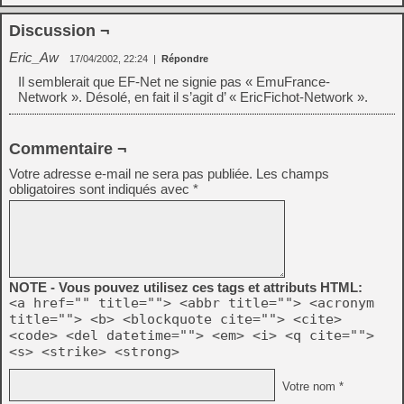
Discussion ¬
Eric_Aw
17/04/2002, 22:24
|
Répondre
Il semblerait que EF-Net ne signie pas « EmuFrance-
Network ». Désolé, en fait il s’agit d’ « EricFichot-Network ».
Commentaire ¬
Votre adresse e-mail ne sera pas publiée.
Les champs
obligatoires sont indiqués avec
*
NOTE - Vous pouvez utilisez ces tags et attributs HTML:
<a href="" title=""> <abbr title=""> <acronym
title=""> <b> <blockquote cite=""> <cite>
<code> <del datetime=""> <em> <i> <q cite="">
<s> <strike> <strong>
Votre nom *