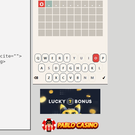
cite="">
g>