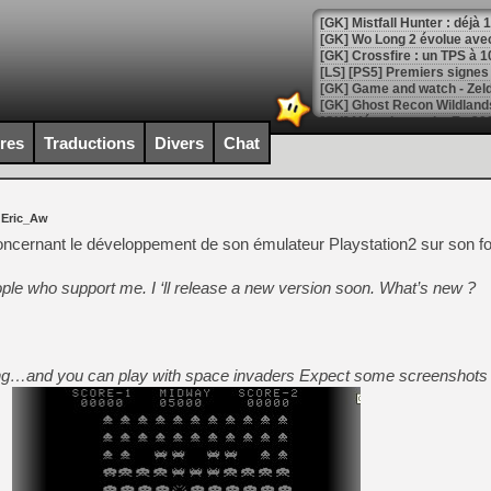
[GK] Mistfall Hunter : déjà 
[GK] Wo Long 2 évolue avec
[GK] Crossfire : un TPS à 100
[LS] [PS5] Premiers signes 
ires
Traductions
Divers
Chat
[Mo5] DOOM arrive en cart
[GK] Bethesda fête les 30 
 Eric_Aw
[GK] Roblox : l'action en B
ncernant le développement de son émulateur Playstation2 sur son fo
[GK] Agenda - GeForce NOW
ple who support me. I ‘ll release a new version soon. What’s new ?
[GK] Devolver Digital en a 
[LS] [PS5] ps5-y2jb-autolo
[GK] Pourquoi Marvel Tokon 
ng…and you can play with space invaders Expect some screenshot
[GK] Test : Restory : Chill
[GK] GTA 6 : Rockstar Games
[GK] Hot Wheels Infinite Rus
[GK] Mémoire cash - Secret 
[GK] Résultats Nintendo : 
[GK] Déjà des dégraissage