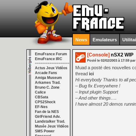
News
Emulateurs
Utilita
EmuFrance Forum
[Console]
nSX2 WIP
EmuFrance IRC
Posté le
02/02/2003
à
17:59
par
===================
Muad a posté des nouvelles co
Actus Jeux Vidéos
Arcade Fans
thread
ici
Amiga Museum
Hi everybody Thanks to all peo
Arkames Trad.
– Bug fix Everywhere !
Bruno C. Zone
– Input plugin Support
Calice
CBSata
– And other things….
CPS2Shock
I have almost 20 demos runni
EF-Nes
Fan de la NES
GirlFriend Adv.
Landstalker Trad.
Musée Jeux Vidéos
SMS Power