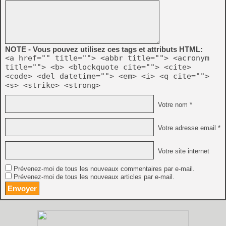
NOTE - Vous pouvez utilisez ces tags et attributs HTML:
<a href="" title=""> <abbr title=""> <acronym
title=""> <b> <blockquote cite=""> <cite>
<code> <del datetime=""> <em> <i> <q cite="">
<s> <strike> <strong>
Votre nom *
Votre adresse email *
Votre site internet
Prévenez-moi de tous les nouveaux commentaires par e-mail.
Prévenez-moi de tous les nouveaux articles par e-mail.