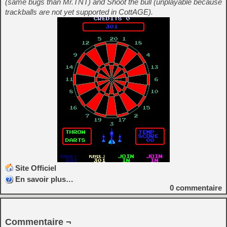
(same bugs than Mr.TNT) and Shoot the bull (unplayable because
trackballs are not yet supported in CottAGE).
Site Officiel
En savoir plus…
0
commentaire
Commentaire ¬