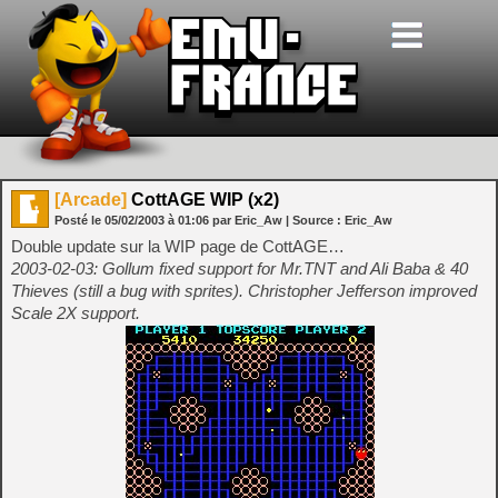
[Arcade]
CottAGE WIP (x2)
Posté le
05/02/2003
à
01:06
par Eric_Aw
| Source :
Eric_Aw
Double update sur la WIP page de CottAGE…
2003-02-03: Gollum fixed support for Mr.TNT and Ali Baba & 40
Thieves (still a bug with sprites). Christopher Jefferson improved
Scale 2X support.