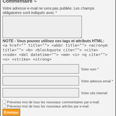
Commentaire ¬
Votre adresse e-mail ne sera pas publiée.
Les champs
obligatoires sont indiqués avec
*
NOTE - Vous pouvez utilisez ces tags et attributs HTML:
<a href="" title=""> <abbr title=""> <acronym
title=""> <b> <blockquote cite=""> <cite>
<code> <del datetime=""> <em> <i> <q cite="">
<s> <strike> <strong>
Votre nom *
Votre adresse email *
Votre site internet
Prévenez-moi de tous les nouveaux commentaires par e-mail.
Prévenez-moi de tous les nouveaux articles par e-mail.