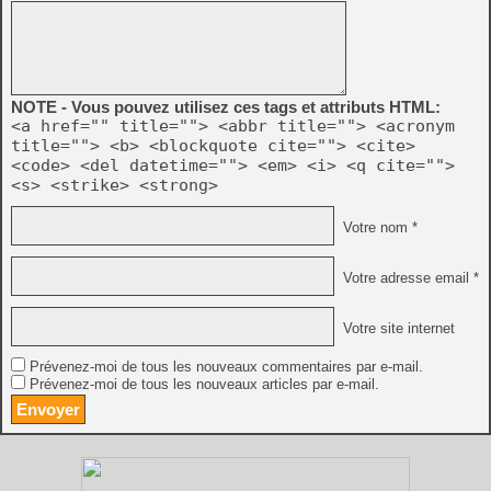
NOTE - Vous pouvez utilisez ces tags et attributs HTML:
<a href="" title=""> <abbr title=""> <acronym
title=""> <b> <blockquote cite=""> <cite>
<code> <del datetime=""> <em> <i> <q cite="">
<s> <strike> <strong>
Votre nom *
Votre adresse email *
Votre site internet
Prévenez-moi de tous les nouveaux commentaires par e-mail.
Prévenez-moi de tous les nouveaux articles par e-mail.