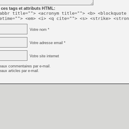
[GK] No More Room in Hell 2
ces tags et attributs HTML:
[GK] Un chatbot Atelier Ryz
abbr title=""> <acronym title=""> <b> <blockquote 
etime=""> <em> <i> <q cite=""> <s> <strike> <stron
[GK] Mémoire cash - Splatte
[GK] Nvidia : le prix des 
[GK] Suikoden Star Leap : 
Votre nom *
[Mo5] La mini borne d’arc
[GK] Atari renoue avec les 
Votre adresse email *
[GK] Le studio de FIFA Worl
[GK] La PlayStation 1 en L
Votre site internet
[GK] Dawn of War 4 : les Né
[GK] CloverPit : l'héritier
eaux commentaires par e-mail.
[GK] Stellar Blade : Blood R
aux articles par e-mail.
[GK] Palworld Online est a
[GK] Wuchang 2 : le souls-l
[GK] Minecraft et ses « Gra