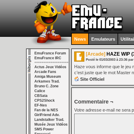
News
Emulateurs
Utilita
EmuFrance Forum
[Arcade]
HAZE WIP (
EmuFrance IRC
Posté le
01/03/2003
à
23:36
par
===================
Haze vous informe que le jeu m
Actus Jeux Vidéos
Arcade Fans
c’est juste que le mot Master 
Amiga Museum
Site Officiel
Arkames Trad.
Bruno C. Zone
Calice
CBSata
CPS2Shock
Commentaire ¬
EF-Nes
Votre adresse e-mail ne sera p
Fan de la NES
GirlFriend Adv.
Landstalker Trad.
Musée Jeux Vidéos
SMS Power