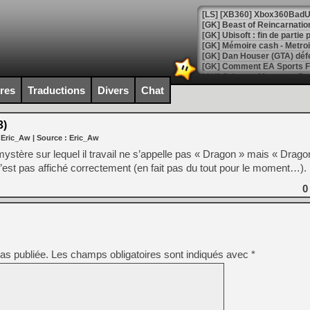
[GK] Beast of Reincarnation
[GK] Ubisoft : fin de parti
[GK] Mémoire cash - Metroid
[GK] Dan Houser (GTA) défe
[GK] Comment EA Sports FC
[GK] Crimson Moon : un Dark
[GK] Isle of Reveries : le j
ires
Traductions
Divers
Chat
[GK] Moonlighter 2 : The En
[GK] Capcom relance Monste
3)
 Eric_Aw
| Source :
Eric_Aw
ystère sur lequel il travail ne s’appelle pas « Dragon » mais « Drago
[Mo5] Deux inédits du Virtu
n’est pas affiché correctement (en fait pas du tout pour le moment…).
[GK] Le beat'em up The Walk
0
[GK] Endless Legend 2 : enf
[LS] [PS5] Le WebKit Userl
as publiée.
Les champs obligatoires sont indiqués avec
*
[GK] Oubliez Crazy Taxi, S
[LS] [Switch] NSZ 5.0.0 es