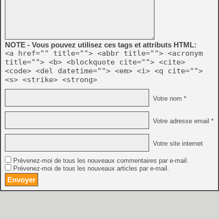
NOTE - Vous pouvez utilisez ces tags et attributs HTML:
<a href="" title=""> <abbr title=""> <acronym
title=""> <b> <blockquote cite=""> <cite>
<code> <del datetime=""> <em> <i> <q cite="">
<s> <strike> <strong>
Votre nom *
Votre adresse email *
Votre site internet
Prévenez-moi de tous les nouveaux commentaires par e-mail.
Prévenez-moi de tous les nouveaux articles par e-mail.