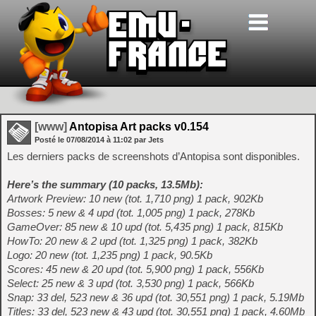
[www]
Antopisa Art packs v0.154
Posté le
07/08/2014
à
11:02
par Jets
Les derniers packs de screenshots d’Antopisa sont disponibles.
Here’s the summary (10 packs, 13.5Mb):
Artwork Preview: 10 new (tot. 1,710 png) 1 pack, 902Kb
Bosses: 5 new & 4 upd (tot. 1,005 png) 1 pack, 278Kb
GameOver: 85 new & 10 upd (tot. 5,435 png) 1 pack, 815Kb
HowTo: 20 new & 2 upd (tot. 1,325 png) 1 pack, 382Kb
Logo: 20 new (tot. 1,235 png) 1 pack, 90.5Kb
Scores: 45 new & 20 upd (tot. 5,900 png) 1 pack, 556Kb
Select: 25 new & 3 upd (tot. 3,530 png) 1 pack, 566Kb
Snap: 33 del, 523 new & 36 upd (tot. 30,551 png) 1 pack, 5.19Mb
Titles: 33 del, 523 new & 43 upd (tot. 30,551 png) 1 pack, 4.60Mb