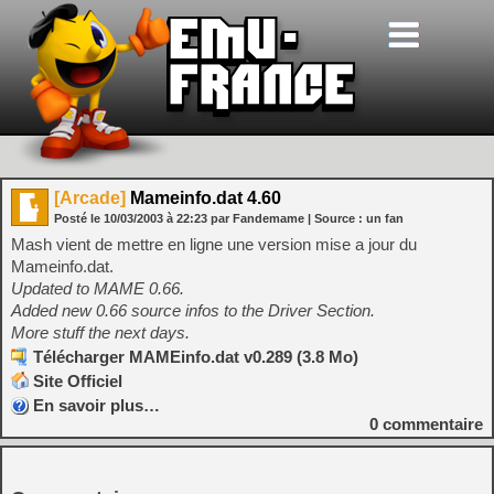
[Arcade]
Mameinfo.dat 4.60
Posté le
10/03/2003
à
22:23
par Fandemame
| Source :
un fan
Mash vient de mettre en ligne une version mise a jour du
Mameinfo.dat.
Updated to MAME 0.66.
Added new 0.66 source infos to the Driver Section.
More stuff the next days.
Télécharger MAMEinfo.dat v0.289 (3.8 Mo)
Site Officiel
En savoir plus…
0
commentaire