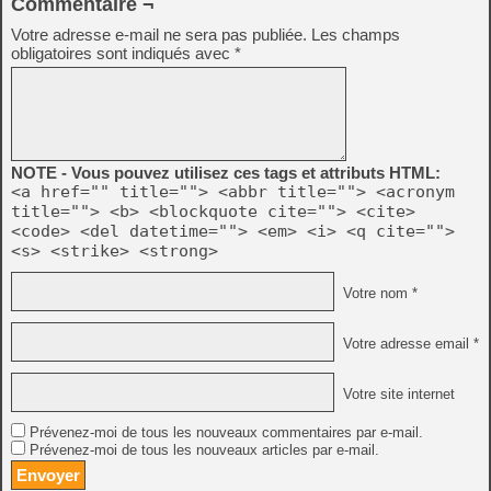
Commentaire ¬
Votre adresse e-mail ne sera pas publiée.
Les champs
obligatoires sont indiqués avec
*
NOTE - Vous pouvez utilisez ces tags et attributs HTML:
<a href="" title=""> <abbr title=""> <acronym
title=""> <b> <blockquote cite=""> <cite>
<code> <del datetime=""> <em> <i> <q cite="">
<s> <strike> <strong>
Votre nom *
Votre adresse email *
Votre site internet
Prévenez-moi de tous les nouveaux commentaires par e-mail.
Prévenez-moi de tous les nouveaux articles par e-mail.