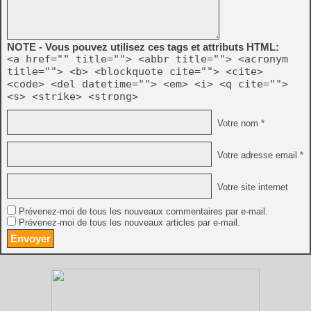
NOTE - Vous pouvez utilisez ces tags et attributs HTML:
<a href="" title=""> <abbr title=""> <acronym
title=""> <b> <blockquote cite=""> <cite>
<code> <del datetime=""> <em> <i> <q cite="">
<s> <strike> <strong>
Votre nom *
Votre adresse email *
Votre site internet
Prévenez-moi de tous les nouveaux commentaires par e-mail.
Prévenez-moi de tous les nouveaux articles par e-mail.