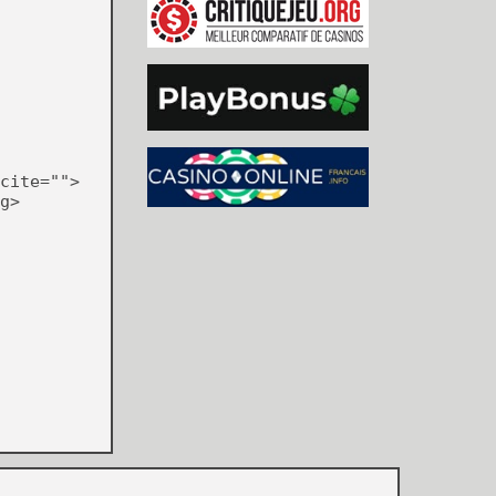
cite="">
g>