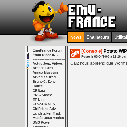
News
Emulateurs
Utilita
EmuFrance Forum
[Console]
Potato WI
EmuFrance IRC
Posté le
08/04/2003
à
22:28
par
===================
Cal2 nous apprend que Worms t
Actus Jeux Vidéos
Arcade Fans
Amiga Museum
Arkames Trad.
Bruno C. Zone
Calice
CBSata
CPS2Shock
EF-Nes
Fan de la NES
GirlFriend Adv.
Landstalker Trad.
Musée Jeux Vidéos
SMS Power