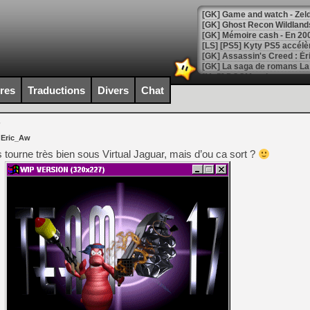
[Mo5] DOOM arrive en cart
[GK] Bethesda fête les 30 
ires
Traductions
Divers
Chat
[GK] Roblox : l'action en B
P
[GK] Agenda - GeForce NOW
 Eric_Aw
[GK] Devolver Digital en a 
ourne très bien sous Virtual Jaguar, mais d’ou ca sort ?
[LS] [PS5] ps5-y2jb-autolo
[GK] Pourquoi Marvel Tokon 
[GK] Test : Restory : Chill
[GK] GTA 6 : Rockstar Games
[GK] Hot Wheels Infinite Rus
[GK] Mémoire cash - Secret 
[GK] Résultats Nintendo : 
[GK] Déjà des dégraissage
[Mo5] Brickboy cherche à r
[GK] Minecraft et ses « Gra