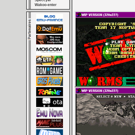
Speccyal
Wakoo-enter