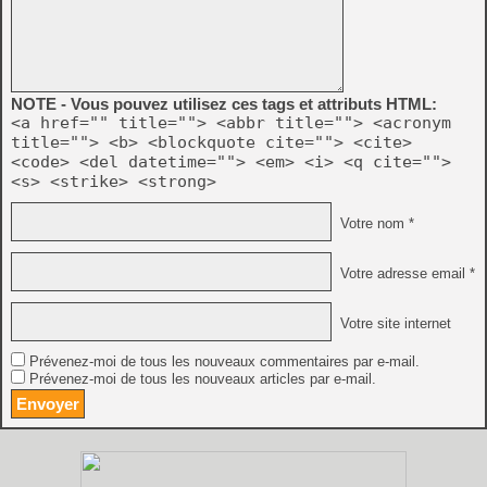
NOTE - Vous pouvez utilisez ces tags et attributs HTML:
<a href="" title=""> <abbr title=""> <acronym
title=""> <b> <blockquote cite=""> <cite>
<code> <del datetime=""> <em> <i> <q cite="">
<s> <strike> <strong>
Votre nom *
Votre adresse email *
Votre site internet
Prévenez-moi de tous les nouveaux commentaires par e-mail.
Prévenez-moi de tous les nouveaux articles par e-mail.