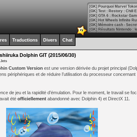
[GK] Pourquoi Marvel Tokon 
[GK] Test : Restory : Chill
[GK] GTA 6 : Rockstar Games
[GK] Hot Wheels Infinite Rus
[GK] Mémoire cash - Secret 
[GK] Résultats Nintendo : 
[GK] Déjà des dégraissage
ires
Traductions
Divers
Chat
[Mo5] Brickboy cherche à r
[GK] Minecraft et ses « Gra
shiiruka Dolphin GIT (2015/06/30)
 Jets
[GK] Beast of Reincarnation
[GK] Ubisoft : fin de parti
phin Custom Version
est une version dérivée du projet principal (Do
[GK] Mémoire cash - Metroid
ns périphériques et de réduire l’utilisation du processeur concernant 
[GK] Dan Houser (GTA) défe
[GK] Comment EA Sports FC
[GK] Crimson Moon : un Dark
[GK] Isle of Reveries : le j
nce de jeu et la rapidité d’émulation. Pour le moment, le travail se foc
[GK] Moonlighter 2 : The En
avait été
officiellement
abandonné avec Dolphin 4) et DirectX 11.
[GK] Capcom relance Monste
[Mo5] Deux inédits du Virtu
[GK] Le beat'em up The Walk
[GK] Endless Legend 2 : enf