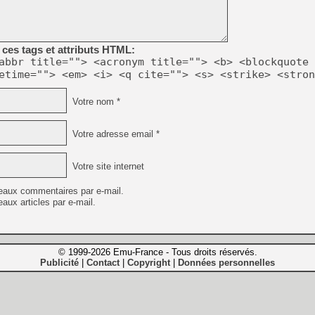
ces tags et attributs HTML:
abbr title=""> <acronym title=""> <b> <blockquote 
etime=""> <em> <i> <q cite=""> <s> <strike> <stron
Votre nom *
Votre adresse email *
Votre site internet
eaux commentaires par e-mail.
aux articles par e-mail.
© 1999-2026 Emu-France - Tous droits réservés.
Publicité
Contact
Copyright
Données personnelles
|
|
|