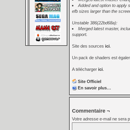
Added and option to apply sc
efb sizes larger than the scree
Unstable 386(22bd68a):
Merged latest master, includ
support.
Site des sources
ici
.
Un pack de shaders est égale
A télécharger
ici
.
Site Officiel
En savoir plus…
Commentaire ¬
Votre adresse e-mail ne sera p