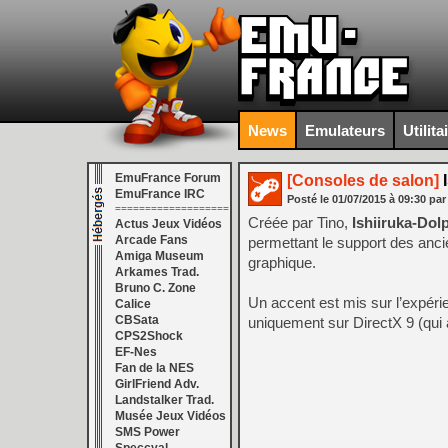
News
Emulateurs
Utilita
EmuFrance Forum
[Consoles de salon]
I
EmuFrance IRC
Posté le
01/07/2015
à
09:30
par
===================
Créée par Tino,
Ishiiruka-Dol
Actus Jeux Vidéos
Arcade Fans
permettant le support des ancie
Amiga Museum
graphique.
Arkames Trad.
Bruno C. Zone
Un accent est mis sur l’expérie
Calice
CBSata
uniquement sur DirectX 9 (qui 
CPS2Shock
EF-Nes
Fan de la NES
GirlFriend Adv.
Landstalker Trad.
Musée Jeux Vidéos
SMS Power