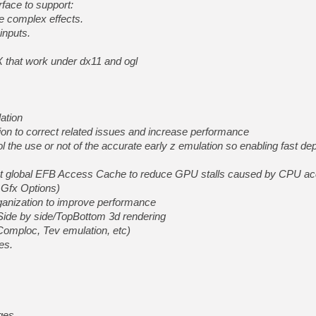
rface to support:
e complex effects.
inputs.
 that work under dx11 and ogl
ation
ion to correct related issues and increase performance
 the use or not of the accurate early z emulation so enabling fast dept
 global EFB Access Cache to reduce GPU stalls caused by CPU acc
n Gfx Options)
ganization to improve performance
Side by side/TopBottom 3d rendering
omploc, Tev emulation, etc)
es.
ges.