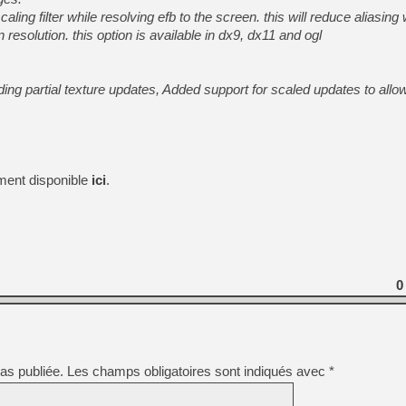
aling filter while resolving efb to the screen. this will reduce aliasin
n resolution.
this option is available in dx9, dx11 and ogl
ing partial texture updates, Added support for scaled updates to allow 
ment disponible
ici
.
0
as publiée.
Les champs obligatoires sont indiqués avec
*