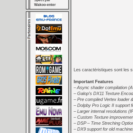
Speccyal
Wakoo-enter
Les caractéristiques sont les s
Important Features
– Async shader compilation (A
– Galop’s DX11 Texture Enco
– Pre compiled Vertex loader
– Dolpby Pro Logic II support 
– Larger internal resolutions (
– Custom Texture improvements
– DSP – Time Streching Option
– DX9 support for old machine