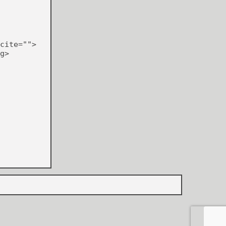
cite="">
g>