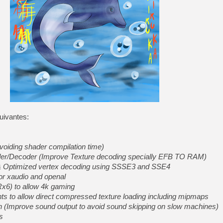
[LS] [PS5] Le WebKit Userl
[GK] Oubliez Crazy Taxi, S
[LS] [Switch] NSZ 5.0.0 es
[GK] No More Room in Hell 2
[GK] Un chatbot Atelier Ryz
uivantes:
[GK] Mémoire cash - Splatte
[GK] Nvidia : le prix des 
[GK] Suikoden Star Leap : 
voiding shader compilation time)
[Mo5] La mini borne d’arc
der/Decoder (Improve Texture decoding specially EFB TO RAM)
 & Optimized vertex decoding using SSSE3 and SSE4
for xaudio and openal
IRx6) to allow 4k gaming
 to allow direct compressed texture loading including mipmaps
 (Improve sound output to avoid sound skipping on slow machines)
s