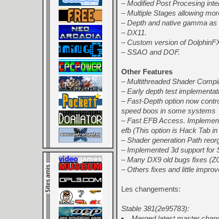
– Modified Post Procesing inte
– Multiple Stages allowing mor
– Depth and native gamma as 
– DX11.
– Custom version of DolphinFX
– SSAO and DOF.
Other Features
– Multithreaded Shader Compil
– Early depth test implementat
– Fast-Depth option now control
speed boos in some systems
– Fast EFB Access. Implement
efb (This option is Hack Tab i
– Shader generation Path reor
– Implemented 3d support for 
– Many DX9 old bugs fixes (ZC
– Others fixes and little improv
Les changements:
Stable 381(2e95783):
Merged latest master chan