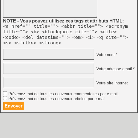
NOTE - Vous pouvez utilisez ces tags et attributs HTML:
<a href="" title=""> <abbr title=""> <acronym
title=""> <b> <blockquote cite=""> <cite>
<code> <del datetime=""> <em> <i> <q cite="">
<s> <strike> <strong>
Votre nom *
Votre adresse email *
Votre site internet
Prévenez-moi de tous les nouveaux commentaires par e-mail.
Prévenez-moi de tous les nouveaux articles par e-mail.