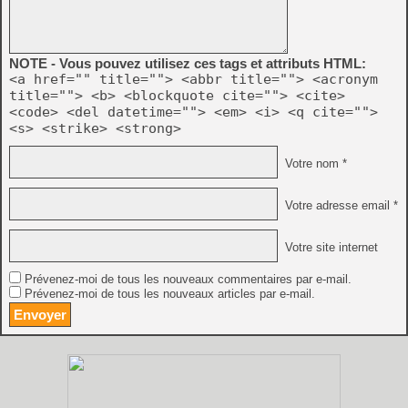
NOTE - Vous pouvez utilisez ces tags et attributs HTML:
<a href="" title=""> <abbr title=""> <acronym
title=""> <b> <blockquote cite=""> <cite>
<code> <del datetime=""> <em> <i> <q cite="">
<s> <strike> <strong>
Votre nom *
Votre adresse email *
Votre site internet
Prévenez-moi de tous les nouveaux commentaires par e-mail.
Prévenez-moi de tous les nouveaux articles par e-mail.