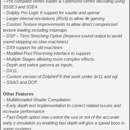
– Pre compiled Vertex loader & Optimized vertex decoding using
SSSE3 and SSE4
– Dolpby Pro Logic II support for xaudio and openal
– Larger internal resolutions (IRx6) to allow 4k gaming
– Custom Texture improvements to allow direct compressed
texture loading including mipmaps
– DSP – Time Streching Option (Improve sound output to avoid
sound skipping on slow machines)
– DX9 support for old machines
– Modified Post Procesing interface to support:
– Multiple Stages allowing more complex effects.
– Depth and native gamma as inputs.
– DX11.
– Custom version of DolphinFX that work under dx11 and ogl
– SSAO and DOF.
Other Features
– Multithreaded Shader Compilation
– Early depth test implementation to correct related issues and
increase performance
– Fast-Depth option now control the use or not of the accurate
early z emulation so enabling fast depth will give a speed boos in
some systems