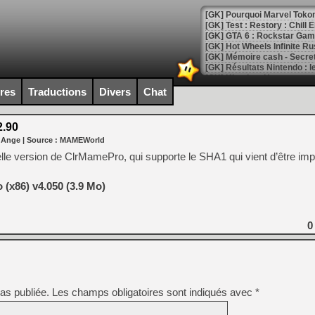
[GK] Pourquoi Marvel Tokon 
[GK] Test : Restory : Chill
[GK] GTA 6 : Rockstar Games
[GK] Hot Wheels Infinite Rus
[GK] Mémoire cash - Secret 
[GK] Résultats Nintendo : 
[GK] Déjà des dégraissage
ires
Traductions
Divers
Chat
[Mo5] Brickboy cherche à r
[GK] Minecraft et ses « Gra
.90
 Ange
| Source :
MAMEWorld
[GK] Beast of Reincarnation
[GK] Ubisoft : fin de parti
le version de ClrMamePro, qui supporte le SHA1 qui vient d’être im
[GK] Mémoire cash - Metroid
[GK] Dan Houser (GTA) défe
[GK] Comment EA Sports FC
(x86) v4.050 (3.9 Mo)
[GK] Crimson Moon : un Dark
[GK] Isle of Reveries : le j
[GK] Moonlighter 2 : The En
0
[GK] Capcom relance Monste
[Mo5] Deux inédits du Virtu
[GK] Le beat'em up The Walk
as publiée.
Les champs obligatoires sont indiqués avec
*
[GK] Endless Legend 2 : enf