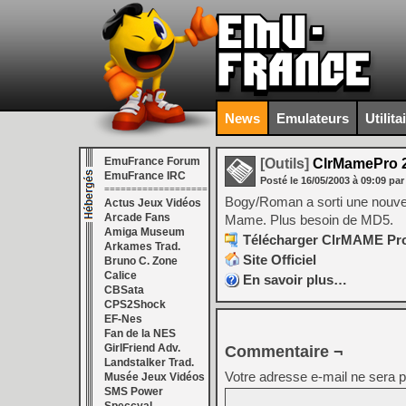
News
Emulateurs
Utilita
EmuFrance Forum
[Outils]
ClrMamePro 2
EmuFrance IRC
Posté le
16/05/2003
à
09:09
par
===================
Bogy/Roman a sorti une nouvel
Actus Jeux Vidéos
Arcade Fans
Mame. Plus besoin de MD5.
Amiga Museum
Télécharger ClrMAME Pro 
Arkames Trad.
Site Officiel
Bruno C. Zone
Calice
En savoir plus…
CBSata
CPS2Shock
EF-Nes
Fan de la NES
GirlFriend Adv.
Commentaire ¬
Landstalker Trad.
Votre adresse e-mail ne sera p
Musée Jeux Vidéos
SMS Power