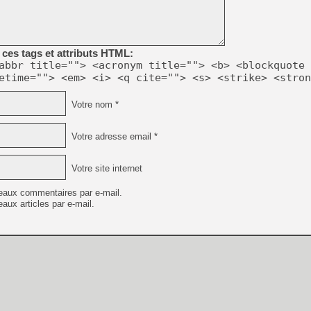
[LS] [PS5] Le WebKit Userl
ces tags et attributs HTML:
abbr title=""> <acronym title=""> <b> <blockquote 
etime=""> <em> <i> <q cite=""> <s> <strike> <stron
[GK] Oubliez Crazy Taxi, S
[LS] [Switch] NSZ 5.0.0 es
Votre nom *
[GK] No More Room in Hell 2
Votre adresse email *
[GK] Un chatbot Atelier Ryz
[GK] Mémoire cash - Splatte
Votre site internet
[GK] Nvidia : le prix des 
[GK] Suikoden Star Leap : 
eaux commentaires par e-mail.
[Mo5] La mini borne d’arc
aux articles par e-mail.