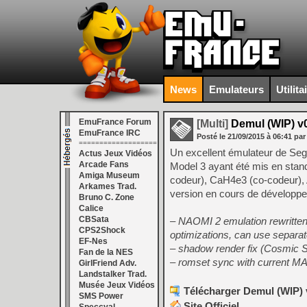
News
Emulateurs
Utilita
EmuFrance Forum
[Multi]
Demul (WIP) v0
EmuFrance IRC
Posté le
21/09/2015
à
06:41
par
===================
Un excellent émulateur de Seg
Actus Jeux Vidéos
Arcade Fans
Model 3 ayant été mis en stand
Amiga Museum
codeur), CaH4e3 (co-codeur), 
Arkames Trad.
version en cours de développ
Bruno C. Zone
Calice
CBSata
– NAOMI 2 emulation rewritten 
CPS2Shock
optimizations, can use separ
EF-Nes
– shadow render fix (Cosmic
Fan de la NES
– romset sync with current 
GirlFriend Adv.
Landstalker Trad.
Musée Jeux Vidéos
Télécharger Demul (WIP) v
SMS Power
Site Officiel