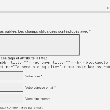
[GK] Déjà des dégraissage
0
[Mo5] Brickboy cherche à r
[GK] Minecraft et ses « Gra
[GK] Beast of Reincarnation
[GK] Ubisoft : fin de parti
[GK] Mémoire cash - Metroid
as publiée.
Les champs obligatoires sont indiqués avec
*
[GK] Dan Houser (GTA) défe
[GK] Comment EA Sports FC
[GK] Crimson Moon : un Dark
[GK] Isle of Reveries : le j
[GK] Moonlighter 2 : The En
[GK] Capcom relance Monste
ces tags et attributs HTML:
abbr title=""> <acronym title=""> <b> <blockquote 
etime=""> <em> <i> <q cite=""> <s> <strike> <stron
[Mo5] Deux inédits du Virtu
[GK] Le beat'em up The Walk
[LTF] Eté 2026 - Séquence 
Votre nom *
Votre adresse email *
Votre site internet
eaux commentaires par e-mail.