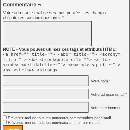
Commentaire ¬
Votre adresse e-mail ne sera pas publiée.
Les champs
obligatoires sont indiqués avec
*
NOTE - Vous pouvez utilisez ces tags et attributs HTML:
<a href="" title=""> <abbr title=""> <acronym
title=""> <b> <blockquote cite=""> <cite>
<code> <del datetime=""> <em> <i> <q cite="">
<s> <strike> <strong>
Votre nom *
Votre adresse email *
Votre site internet
Prévenez-moi de tous les nouveaux commentaires par e-mail.
Prévenez-moi de tous les nouveaux articles par e-mail.