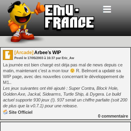
[Arcade]
Arbee’s WIP
Posté le
17/05/2003
à
16:37
par Eric_Aw
La journée est bien chargé est déja pas mal de news depuis ce
matin, maintenant c’est a mon tour
R. Belmont a updaté sa
WIP page, avec des nouvelles concernant le développement de
M1..
Les jeux suivantes ont été ajouté : Super Contra, Block Hole,
Golden Axe, Jackal, Sidearms, Turtle Ship, & Dygera. Le build
actuel supporte 930 jeux (!). 937 serait un chiffre parfaite (soit 200
de plus que la v0.7.1) pour une release.
Site Officiel
0
commentaire