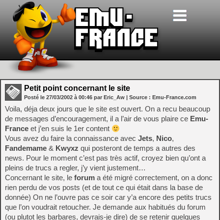
Petit point concernant le site
Posté le
27/03/2002
à
00:46
par Eric_Aw
| Source :
Emu-France.com
Voila, déja deux jours que le site est ouvert. On a recu beaucoup
de messages d’encouragement, il a l’air de vous plaire ce
Emu-
France
et j’en suis le 1er content
Vous avez du faire la connaissance avec
Jets
,
Nico
,
Fandemame
&
Kwyxz
qui posteront de temps a autres des
news. Pour le moment c’est pas très actif, croyez bien qu’ont a
pleins de trucs a regler, j’y vient justement…
Concernant le site, le
forum
a été migré correctement, on a donc
rien perdu de vos posts (et de tout ce qui était dans la base de
donnée) On ne l’ouvre pas ce soir car y’a encore des petits trucs
que l’on voudrait retoucher. Je demande aux habitués du forum
(ou plutot les barbares, devrais-je dire) de se retenir quelques