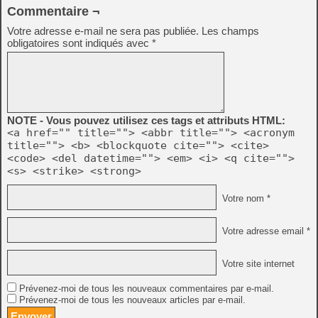
Commentaire ¬
Votre adresse e-mail ne sera pas publiée.
Les champs
obligatoires sont indiqués avec
*
NOTE - Vous pouvez utilisez ces tags et attributs HTML:
<a href="" title=""> <abbr title=""> <acronym
title=""> <b> <blockquote cite=""> <cite>
<code> <del datetime=""> <em> <i> <q cite="">
<s> <strike> <strong>
Votre nom *
Votre adresse email *
Votre site internet
Prévenez-moi de tous les nouveaux commentaires par e-mail.
Prévenez-moi de tous les nouveaux articles par e-mail.