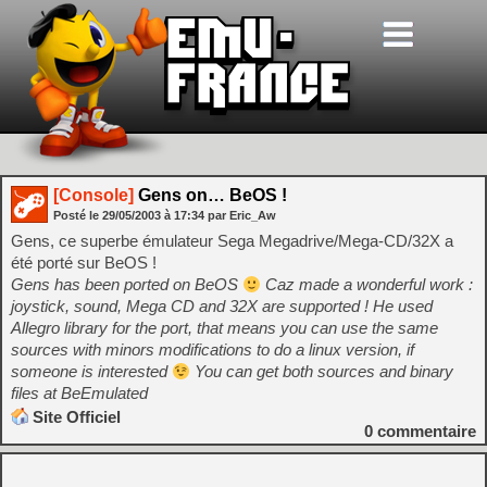
[Console]
Gens on… BeOS !
Posté le
29/05/2003
à
17:34
par Eric_Aw
Gens, ce superbe émulateur Sega Megadrive/Mega-CD/32X a
été porté sur BeOS !
Gens has been ported on BeOS
Caz made a wonderful work :
joystick, sound, Mega CD and 32X are supported ! He used
Allegro library for the port, that means you can use the same
sources with minors modifications to do a linux version, if
someone is interested
You can get both sources and binary
files at BeEmulated
Site Officiel
0
commentaire