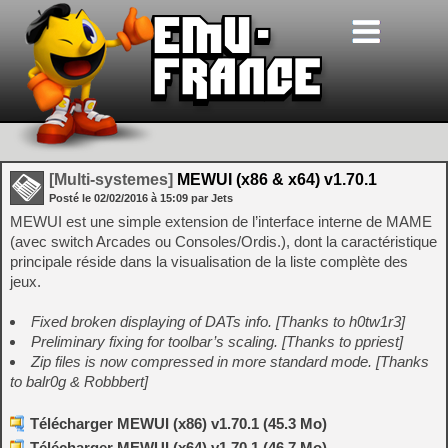
[Multi-systemes]
MEWUI (x86 & x64) v1.70.1
Posté le
02/02/2016
à
15:09
par Jets
MEWUI est une simple extension de l’interface interne de MAME
(avec switch Arcades ou Consoles/Ordis.), dont la caractéristique
principale réside dans la visualisation de la liste complète des
jeux.
Fixed broken displaying of DATs info. [Thanks to h0tw1r3]
Preliminary fixing for toolbar’s scaling. [Thanks to ppriest]
Zip files is now compressed in more standard mode. [Thanks
to balr0g & Robbbert]
Télécharger MEWUI (x86) v1.70.1 (45.3 Mo)
Télécharger MEWUI (x64) v1.70.1 (46.7 Mo)