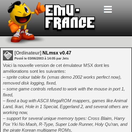
[Ordinateur]
NLmsx v0.47
Posté le
03/06/2003
à
14:05
par Jets
Voici la nouvelle version de cet émulateur MSX dont les
améliorations sont les suivantes:
– sprite colour table fix (xmas demo 2002 works perfect now),
removed disk logging, fixed,
– some game controls refused to work with the mouse in port 1,
fixed,
– fixed a bug with ASCII MegaROM mappers, games like Animal
Land, Ikari, Hole in 1 Special, Eggerland 2, and several others are
working now,
– support for several unique memory types: Cross Blaim, Harry
Fox Yki No Maoh, R-Type, Super Lode Runner, Holy Qu’ran, and
the pirate Korean multigame ROMs,