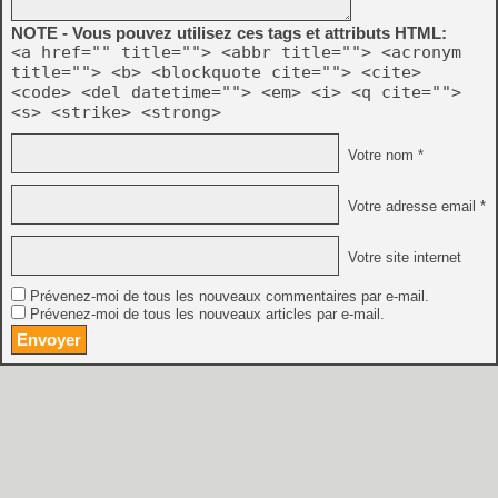
NOTE - Vous pouvez utilisez ces tags et attributs HTML:
<a href="" title=""> <abbr title=""> <acronym
title=""> <b> <blockquote cite=""> <cite>
<code> <del datetime=""> <em> <i> <q cite="">
<s> <strike> <strong>
Votre nom *
Votre adresse email *
Votre site internet
Prévenez-moi de tous les nouveaux commentaires par e-mail.
Prévenez-moi de tous les nouveaux articles par e-mail.