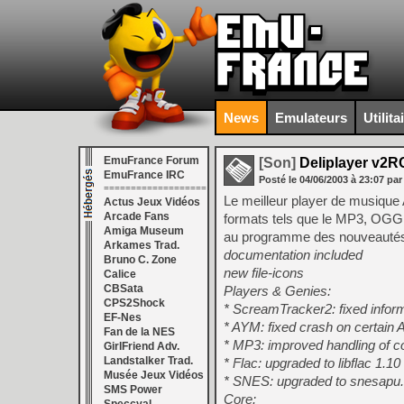
News
Emulateurs
Utilita
EmuFrance Forum
[Son]
Deliplayer v2R
EmuFrance IRC
Posté le
04/06/2003
à
23:07
par
===================
Le meilleur player de musique
Actus Jeux Vidéos
Arcade Fans
formats tels que le MP3, OGG,
Amiga Museum
au programme des nouveautés
Arkames Trad.
documentation included
Bruno C. Zone
new file-icons
Calice
CBSata
Players & Genies:
CPS2Shock
* ScreamTracker2: fixed inform
EF-Nes
* AYM: fixed crash on certain A
Fan de la NES
* MP3: improved handling of co
GirlFriend Adv.
Landstalker Trad.
* Flac: upgraded to libflac 1.10
Musée Jeux Vidéos
* SNES: upgraded to snesapu.d
SMS Power
Core: