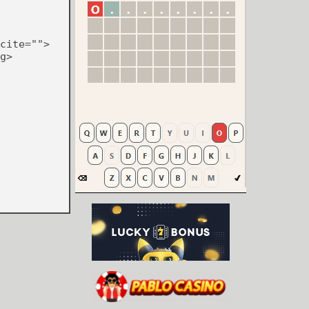
cite="">
g>