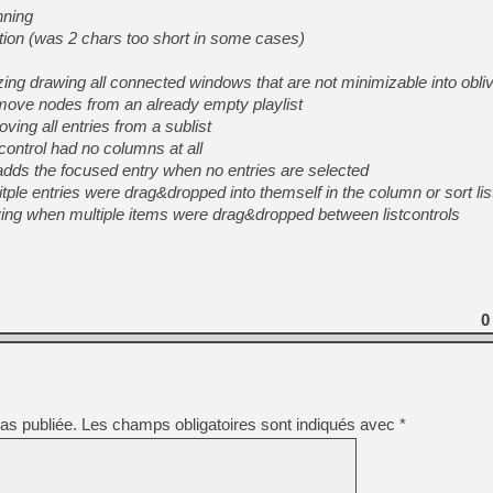
[GK] Résultats Nintendo : 
nning
ion (was 2 chars too short in some cases)
[GK] Déjà des dégraissage
[Mo5] Brickboy cherche à r
ng drawing all connected windows that are not minimizable into obliv
[GK] Minecraft et ses « Gra
emove nodes from an already empty playlist
oving all entries from a sublist
[GK] Beast of Reincarnation
[GK] Ubisoft : fin de parti
 control had no columns at all
[GK] Mémoire cash - Metroid
dds the focused entry when no entries are selected
[GK] Dan Houser (GTA) défe
tple entries were drag&dropped into themself in the column or sort lis
[GK] Comment EA Sports FC
[GK] Crimson Moon : un Dark
oving when multiple items were drag&dropped between listcontrols
[GK] Isle of Reveries : le j
[GK] Moonlighter 2 : The En
[GK] Capcom relance Monste
0
[GK] Guillermo del Toro ado
as publiée.
Les champs obligatoires sont indiqués avec
*