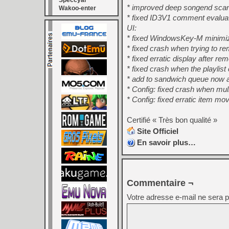
Speccyal
* improved deep songend sca
Wakoo-enter
* fixed ID3V1 comment evaluat
UI:
* fixed WindowsKey-M minimizi
* fixed crash when trying to r
* fixed erratic display after rem
* fixed crash when the playlist
* add to sandwich queue now a
* Config: fixed crash when muli
* Config: fixed erratic item m
Certifié « Très bon qualité »
Site Officiel
En savoir plus…
Commentaire ¬
Votre adresse e-mail ne sera p