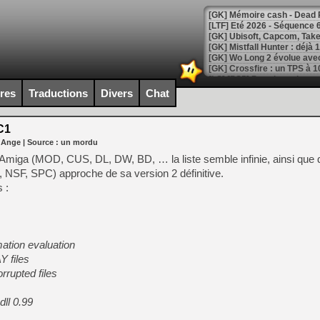
[LTF] Eté 2026 - Séquence 
[GK] Mistfall Hunter : déjà 
[GK] Wo Long 2 évolue avec
[GK] Crossfire : un TPS à 100
[LS] [PS5] Premiers signes 
ires
Traductions
Divers
Chat
C1
 Ange
| Source :
un mordu
[Mo5] DOOM arrive en cart
 Amiga (MOD, CUS, DL, DW, BD, … la liste semble infinie, ainsi que d
[GK] Bethesda fête les 30 
 NSF, SPC) approche de sa version 2 définitive.
[GK] Roblox : l'action en B
 :
[GK] Agenda - GeForce NOW
[GK] Devolver Digital en a 
ation evaluation
[LS] [PS5] ps5-y2jb-autolo
Y files
rrupted files
[GK] Pourquoi Marvel Tokon 
[GK] Test : Restory : Chill
[GK] GTA 6 : Rockstar Games
ll 0.99
[GK] Hot Wheels Infinite Rus
[GK] Mémoire cash - Secret 