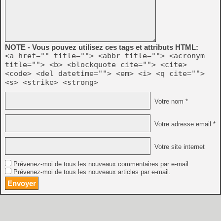
NOTE - Vous pouvez utilisez ces tags et attributs HTML:
<a href="" title=""> <abbr title=""> <acronym
title=""> <b> <blockquote cite=""> <cite>
<code> <del datetime=""> <em> <i> <q cite="">
<s> <strike> <strong>
Votre nom *
Votre adresse email *
Votre site internet
Prévenez-moi de tous les nouveaux commentaires par e-mail.
Prévenez-moi de tous les nouveaux articles par e-mail.