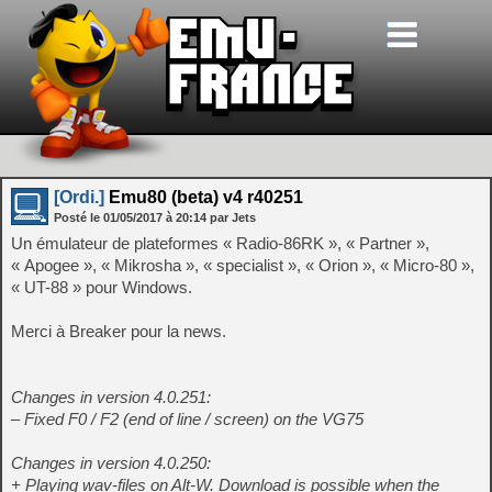
[Ordi.]
Emu80 (beta) v4 r40251
Posté le
01/05/2017
à
20:14
par Jets
Un émulateur de plateformes « Radio-86RK », « Partner »,
« Apogee », « Mikrosha », « specialist », « Orion », « Micro-80 »,
« UT-88 » pour Windows.
Merci à Breaker pour la news.
Changes in version 4.0.251:
– Fixed F0 / F2 (end of line / screen) on the VG75
Changes in version 4.0.250:
+ Playing wav-files on Alt-W. Download is possible when the