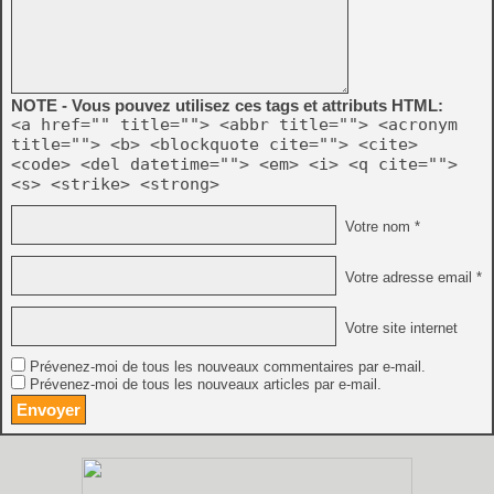
NOTE - Vous pouvez utilisez ces tags et attributs HTML:
<a href="" title=""> <abbr title=""> <acronym
title=""> <b> <blockquote cite=""> <cite>
<code> <del datetime=""> <em> <i> <q cite="">
<s> <strike> <strong>
Votre nom *
Votre adresse email *
Votre site internet
Prévenez-moi de tous les nouveaux commentaires par e-mail.
Prévenez-moi de tous les nouveaux articles par e-mail.