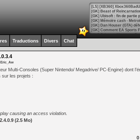
[GK] Beast of Reincarnation
[GK] Ubisoft : fin de parti
[GK] Mémoire cash - Metroid
[GK] Dan Houser (GTA) défe
[GK] Comment EA Sports FC
[GK] Crimson Moon : un Dark
[GK] Isle of Reveries : le j
ires
Traductions
Divers
Chat
[GK] Moonlighter 2 : The En
[GK] Capcom relance Monste
0.3.4
 Eric_Aw
teur Multi-Consoles (Super Nintendo/ Megadrive/ PC-Engine) dont l’é
[Mo5] Deux inédits du Virtu
ur les projets :
[GK] Le beat'em up The Walk
[GK] Endless Legend 2 : enf
[LS] [PS5] Le WebKit Userl
splay causing an access violation.
.4.0.9 (2.5 Mo)
[GK] Oubliez Crazy Taxi, S
[LS] [Switch] NSZ 5.0.0 es
0