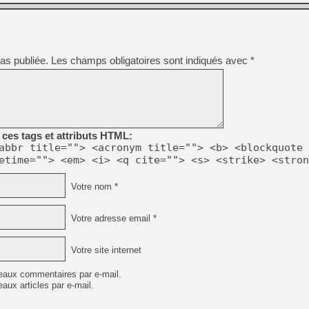
[GK] No More Room in Hell 2
[GK] Un chatbot Atelier Ryz
[GK] Mémoire cash - Splatte
[GK] Nvidia : le prix des 
as publiée.
Les champs obligatoires sont indiqués avec
*
[GK] Suikoden Star Leap : 
[Mo5] La mini borne d’arc
[GK] Atari renoue avec les 
[GK] Le studio de FIFA Worl
[GK] La PlayStation 1 en L
ces tags et attributs HTML:
[GK] Dawn of War 4 : les Né
abbr title=""> <acronym title=""> <b> <blockquote 
[GK] CloverPit : l'héritier
etime=""> <em> <i> <q cite=""> <s> <strike> <stron
[GK] Stellar Blade : Blood R
[GK] Palworld Online est a
Votre nom *
[GK] Wuchang 2 : le souls-l
[GK] Minecraft et ses « Gra
Votre adresse email *
Votre site internet
eaux commentaires par e-mail.
aux articles par e-mail.