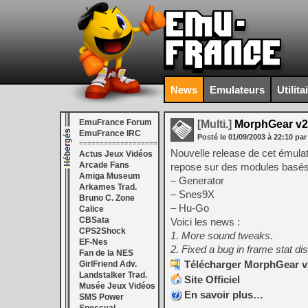
News
Emulateurs
Utilita
EmuFrance Forum
[Multi.]
MorphGear v2.
EmuFrance IRC
Posté le
01/09/2003
à
22:10
par
===================
Nouvelle release de cet émula
Actus Jeux Vidéos
Arcade Fans
repose sur des modules basés s
Amiga Museum
– Generator
Arkames Trad.
– Snes9X
Bruno C. Zone
– Hu-Go
Calice
CBSata
Voici les news :
CPS2Shock
1. More sound tweaks.
EF-Nes
2. Fixed a bug in frame stat di
Fan de la NES
Télécharger MorphGear v2
GirlFriend Adv.
Landstalker Trad.
Site Officiel
Musée Jeux Vidéos
En savoir plus…
SMS Power