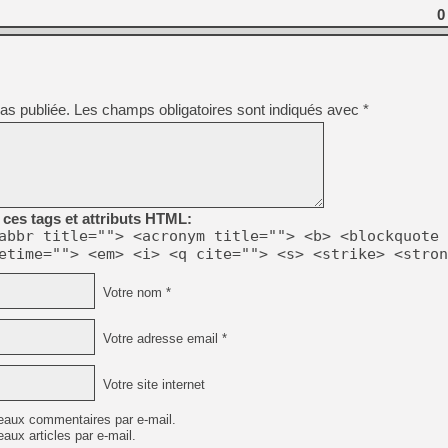
0
[Mo5] DOOM arrive en cart
[GK] Bethesda fête les 30 
[GK] Roblox : l'action en B
as publiée.
Les champs obligatoires sont indiqués avec
*
[GK] Agenda - GeForce NOW
[GK] Devolver Digital en a 
[LS] [PS5] ps5-y2jb-autolo
[GK] Pourquoi Marvel Tokon 
ces tags et attributs HTML:
[GK] Test : Restory : Chill
[GK] GTA 6 : Rockstar Games
abbr title=""> <acronym title=""> <b> <blockquote 
[GK] Hot Wheels Infinite Rus
etime=""> <em> <i> <q cite=""> <s> <strike> <stron
[GK] Mémoire cash - Secret 
[GK] Résultats Nintendo : 
Votre nom *
[GK] Dans ce jeu de platefo
Votre adresse email *
Votre site internet
eaux commentaires par e-mail.
aux articles par e-mail.