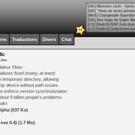
[GK] Mémoire cash - Après 
[GK] "Vous ne serez jamais
[Mo5] Changeable Guardian 
[GK] Des bugs de Super Mar
[LS] [Switch] NSP Auto Inst
ires
Traductions
Divers
Chat
[GK] La saga horrifique Am
8c
 Jets
lateur Xbox:
lures fixed (many, at least)
[GK] Le portage de Super M
o temporary directory, allowing
[Mo5] Le jeu de course fut
[GK] Guillermo del Toro ado
ly device without path issues.
xe enforce version synchronization.
[LTF] Eté 2026 - Séquence 
bout 9 billion people’s problems.
[GK] Mistfall Hunter : déjà 
eaks
[GK] Wo Long 2 évolue avec
lpha (537 Ko)
[GK] Crossfire : un TPS à 100
[LS] [PS5] Premiers signes 
exe 0.4) (1.7 Mo)