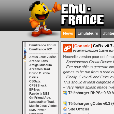
News
Emulateurs
Utilita
EmuFrance Forum
[Console]
CxBx v0.7.
EmuFrance IRC
Posté le
02/09/2003
à
23:08
par
===================
Nouvelle version pour cet ému
Actus Jeux Vidéos
Arcade Fans
– Spontaneous CreateDevice fai
Amiga Museum
– Exe now able to generate int
Arkames Trad.
games to be run from a read on
Bruno C. Zone
– Finally, Cxbx.dll and Cxbx.e
Calice
CBSata
This should at least diagnose a
CPS2Shock
– Very minor splash image tw
EF-Nes
Télécharger RbPSe 0.39 A
Fan de la NES
GirlFriend Adv.
Landstalker Trad.
Télécharger gCube v0.3 (+
Musée Jeux Vidéos
Site Officiel
SMS Power