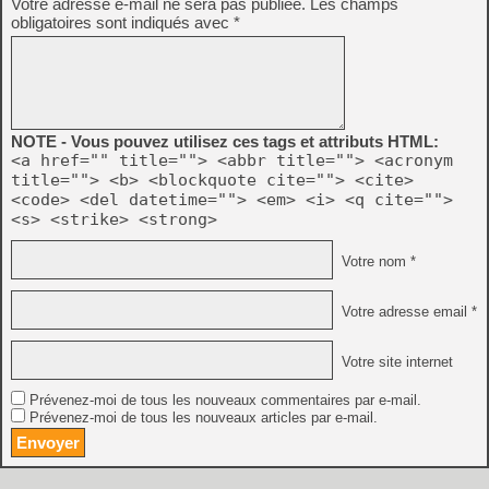
Votre adresse e-mail ne sera pas publiée.
Les champs
obligatoires sont indiqués avec
*
NOTE - Vous pouvez utilisez ces tags et attributs HTML:
<a href="" title=""> <abbr title=""> <acronym
title=""> <b> <blockquote cite=""> <cite>
<code> <del datetime=""> <em> <i> <q cite="">
<s> <strike> <strong>
Votre nom *
Votre adresse email *
Votre site internet
Prévenez-moi de tous les nouveaux commentaires par e-mail.
Prévenez-moi de tous les nouveaux articles par e-mail.