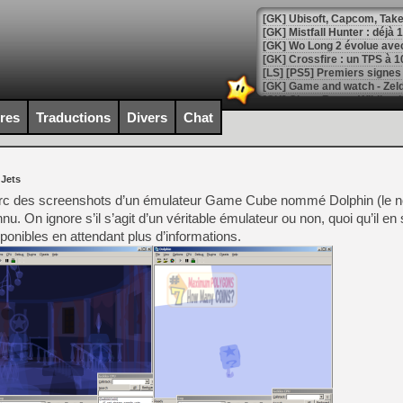
[GK] Mistfall Hunter : déjà 
[GK] Wo Long 2 évolue avec
[GK] Crossfire : un TPS à 100
[LS] [PS5] Premiers signes 
ires
Traductions
Divers
Chat
[Mo5] DOOM arrive en cart
 Jets
[GK] Bethesda fête les 30 
[GK] Roblox : l'action en B
irc des screenshots d’un émulateur Game Cube nommé Dolphin (le 
u. On ignore s’il s’agit d’un véritable émulateur ou non, quoi qu’il en 
ponibles en attendant plus d’informations.
[GK] Agenda - GeForce NOW
[GK] Devolver Digital en a 
[LS] [PS5] ps5-y2jb-autolo
[GK] Pourquoi Marvel Tokon 
[GK] Test : Restory : Chill
[GK] GTA 6 : Rockstar Games
[GK] Hot Wheels Infinite Rus
[GK] Mémoire cash - Secret 
[GK] Résultats Nintendo : 