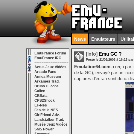
News
Emulateurs
Utilita
EmuFrance Forum
[Info]
Emu GC ?
EmuFrance IRC
Posté le
21/09/2003
à
16:13
par
===================
Emulation64.com
a reçu par 
Actus Jeux Vidéos
Arcade Fans
de la GC), envoyé par un inconn
Amiga Museum
captures d’écran sont donc dis
Arkames Trad.
Bruno C. Zone
Calice
CBSata
CPS2Shock
EF-Nes
Fan de la NES
GirlFriend Adv.
Landstalker Trad.
Musée Jeux Vidéos
SMS Power