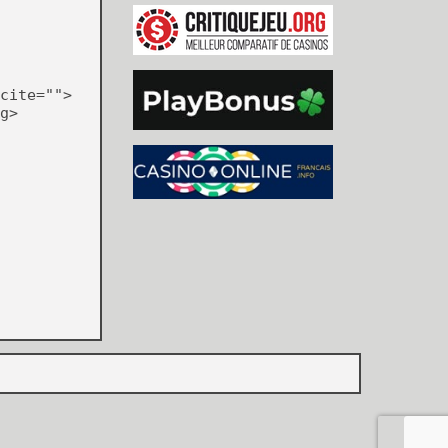
cite="">
g>