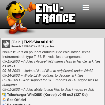
[Calc.]
Ti-99/Sim v0.0.10
Posté le
22/09/2003
à
18:21
par Jets
Nouvelle version pour cet émulateur de calculatrice Texas
Instruments de type Ti-99. En voici les changements:
09-15-2003 – Added cArciveFileSystem class to handle .ark files
as disks
09-15-2003 – Updated list of files to strip/install under Win32
09-14-2003 – Wrote LZW routines to decode .ark files
09-10-2003 – Add support for REF records in TI-Tagged files to
dumpcpu
09-01-2003 – Added ability to add files to disk images in disk
Télécharger WinX68K (Keropi) v0.65 uo2 (127 Ko)
Site Officiel
En savoir plus…