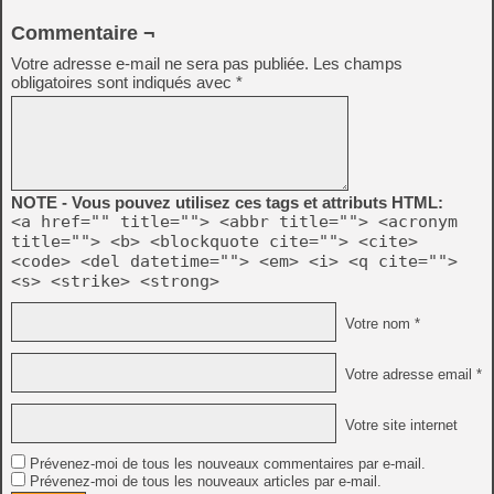
Commentaire ¬
Votre adresse e-mail ne sera pas publiée.
Les champs
obligatoires sont indiqués avec
*
NOTE - Vous pouvez utilisez ces tags et attributs HTML:
<a href="" title=""> <abbr title=""> <acronym
title=""> <b> <blockquote cite=""> <cite>
<code> <del datetime=""> <em> <i> <q cite="">
<s> <strike> <strong>
Votre nom *
Votre adresse email *
Votre site internet
Prévenez-moi de tous les nouveaux commentaires par e-mail.
Prévenez-moi de tous les nouveaux articles par e-mail.