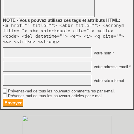
NOTE - Vous pouvez utilisez ces tags et attributs HTML:
<a href="" title=""> <abbr title=""> <acronym
title=""> <b> <blockquote cite=""> <cite>
<code> <del datetime=""> <em> <i> <q cite="">
<s> <strike> <strong>
Votre nom *
Votre adresse email *
Votre site internet
Prévenez-moi de tous les nouveaux commentaires par e-mail.
Prévenez-moi de tous les nouveaux articles par e-mail.